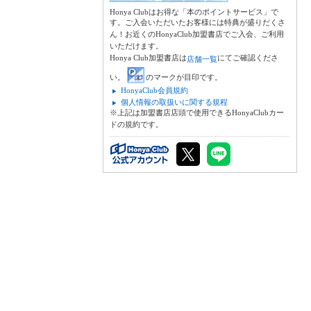
Honya Clubはお得な「本のポイントサービス」で
す。ご入会いただいたお客様には特典が盛りだくさ
ん！お近くのHonyaClub加盟書店でご入会、ご利用
いただけます。
Honya Club加盟書店は
にてご確認くださ
店舗一覧
い。
のマークが目印です。
HonyaClub会員規約
個人情報の取扱いに関する規程
※上記は加盟書店店頭で使用できるHonyaClubカー
ドの規約です。