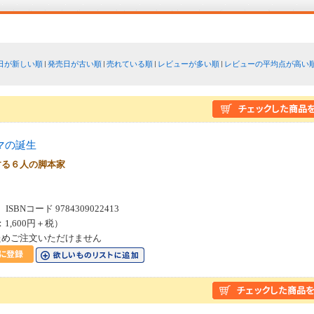
日が新しい順
発売日が古い順
売れている順
レビューが多い順
レビューの平均点が高い
マの誕生
する６人の脚本家
SBNコード 9784309022413
：1,600円＋税）
ためご注文いただけません