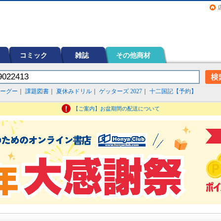
画（コミック）など在庫も充実
コミック
雑誌
その他商材
ーグー
｜
課題図書
｜
夏休みドリル
｜
ゲッターズ 2027
｜
十二国記【予約】
【ご案内】お盆期間の配送について