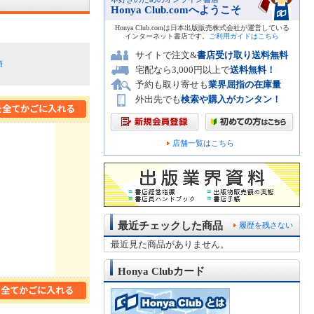
Honya Club.comへようこそ
Honya Club.comは日本出版販売株式会社が運営している
インターネット書店です。
ご利用ガイドはこちら
サイトで注文&
書店受け取り送料無料
順
宅配なら3,000円以上で
送料無料！
予約も取り寄せも
業界屈指の在庫量
外出先でも
検索や購入がカンタン！
店舗一覧はこちら
最近チェックした商品
履歴を残さない
最近見た商品がありません。
Honya Clubカード