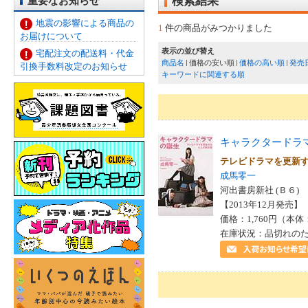
重要なお知らせ
検索結果
地震の影響による商品の
1
件の商品がみつかりました
お届けについて
表示の並び替え
宅配注文の配送料・代金
商品名
価格の安い順
価格の高い順
発売
引換手数料改定のお知らせ
キーワードに関連する順
キャラクタードラ
テレビドラマを更新
成馬零一
河出書房新社 (Ｂ６)
【2013年12月発売】 I
価格：1,760円（本体
在庫状況：品切れの