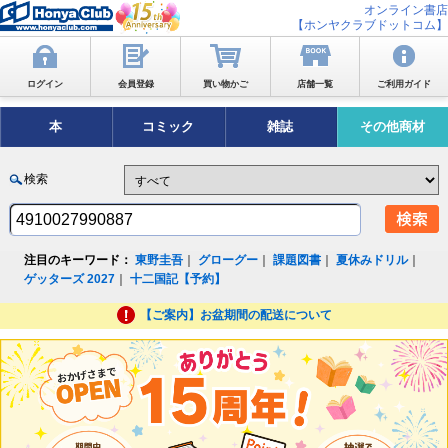
オンライン書店
【ホンヤクラブドットコム】
ログイン
会員登録
買い物かご
店舗一覧
ご利用ガイド
本
コミック
雑誌
その他商材
検索
注目のキーワード：
東野圭吾
｜
グローグー
｜
課題図書
｜
夏休みドリル
｜
ゲッターズ 2027
｜
十二国記【予約】
【ご案内】お盆期間の配送について