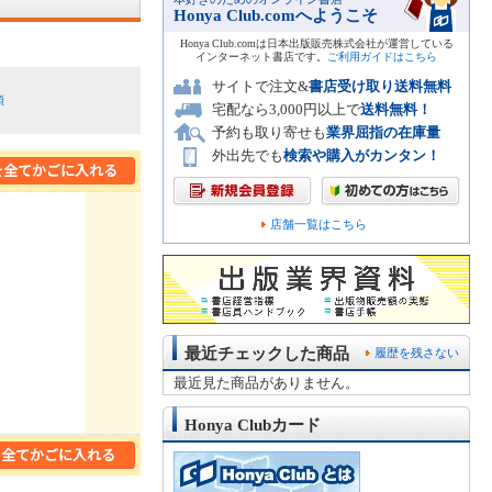
Honya Club.comへようこそ
Honya Club.comは日本出版販売株式会社が運営している
インターネット書店です。
ご利用ガイドはこちら
サイトで注文&
書店受け取り送料無料
順
宅配なら3,000円以上で
送料無料！
予約も取り寄せも
業界屈指の在庫量
外出先でも
検索や購入がカンタン！
店舗一覧はこちら
最近チェックした商品
履歴を残さない
最近見た商品がありません。
Honya Clubカード