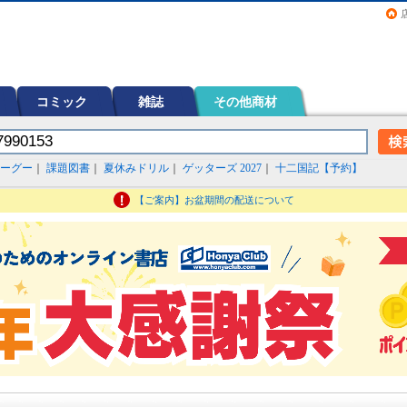
画（コミック）など在庫も充実
コミック
雑誌
その他商材
ーグー
｜
課題図書
｜
夏休みドリル
｜
ゲッターズ 2027
｜
十二国記【予約】
【ご案内】お盆期間の配送について