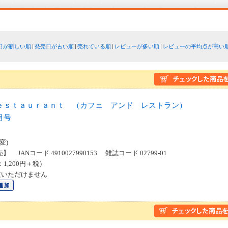
日が新しい順
発売日が古い順
売れている順
レビューが多い順
レビューの平均点が高い
ｅｓｔａｕｒａｎｔ （カフェ アンド レストラン）
月号
変)
】 JANコード 4910027990153 雑誌コード 02799-01
：1,200円＋税）
文いただけません