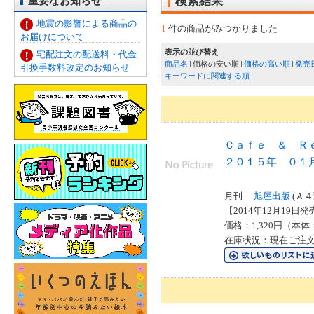
重要なお知らせ
検索結果
地震の影響による商品の
1
件の商品がみつかりました
お届けについて
表示の並び替え
宅配注文の配送料・代金
商品名
価格の安い順
価格の高い順
発売
引換手数料改定のお知らせ
キーワードに関連する順
Ｃａｆｅ ＆ Ｒ
２０１５年 ０１
月刊
旭屋出版
(Ａ４
【2014年12月19日発売
価格：1,320円（本体
在庫状況：現在ご注