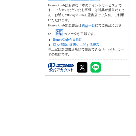
Honya Clubはお得な「本のポイントサービス」で
す。ご入会いただいたお客様には特典が盛りだくさ
ん！お近くのHonyaClub加盟書店でご入会、ご利用
いただけます。
Honya Club加盟書店は
にてご確認くださ
店舗一覧
い。
のマークが目印です。
HonyaClub会員規約
個人情報の取扱いに関する規程
※上記は加盟書店店頭で使用できるHonyaClubカー
ドの規約です。