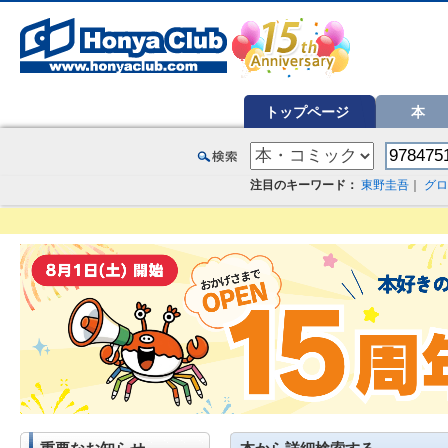
オンライン書店【ホンヤクラブ】はお好きな本屋での受け取りで送料無料！新刊予約・通販も。本（書籍）、雑誌、漫
トップページ
本
注目のキーワード：
東野圭吾
｜
グロ