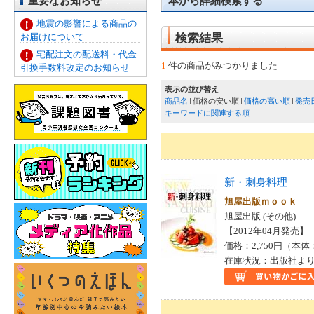
重要なお知らせ
本から詳細検索する
地震の影響による商品の
お届けについて
検索結果
宅配注文の配送料・代金
1
件の商品がみつかりました
引換手数料改定のお知らせ
表示の並び替え
商品名
価格の安い順
価格の高い順
発売
キーワードに関連する順
新・刺身料理
旭屋出版ｍｏｏｋ
旭屋出版 (その他)
【2012年04月発売】 I
価格：2,750円（本体
在庫状況：出版社より