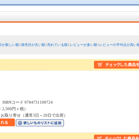
日が新しい順
発売日が古い順
売れている順
レビューが多い順
レビューの平均点が高い
SBNコード 9784751109724
：2,500円＋税）
お取り寄せ（通常3日～20日で出荷）