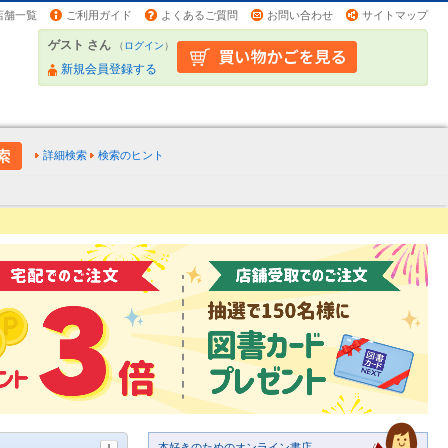
店舗一覧
ご利用ガイド
よくあるご質問
お問い合わせ
サイトマップ
ゲスト さん
（
ログイン
）
新規会員登録する
詳細検索
検索のヒント
本好きのためのオンライン書店