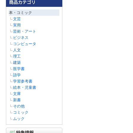
本・コミック
文芸
実用
芸術・アート
ビジネス
コンピュータ
人文
理工
建築
医学書
語学
学習参考書
絵本・児童書
文庫
新書
その他
コミック
ムック
特集情報