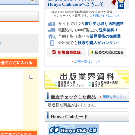
Honya Club.comへようこそ
Honya Club.comは日本出版販売株式会社が運営している
インターネット書店です。
ご利用ガイドはこちら
サイトで注文&
書店受け取り送料無料
宅配なら3,000円以上で
送料無料！
予約も取り寄せも
業界屈指の在庫量
外出先でも
検索や購入がカンタン！
順
店舗一覧はこちら
最近チェックした商品
履歴を残さない
最近見た商品がありません。
Honya Clubカード