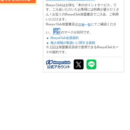
Honya Clubはお得な「本のポイントサービス」で
す。ご入会いただいたお客様には特典が盛りだくさ
ん！お近くのHonyaClub加盟書店でご入会、ご利用
いただけます。
Honya Club加盟書店は
にてご確認くださ
店舗一覧
い。
のマークが目印です。
HonyaClub会員規約
個人情報の取扱いに関する規程
※上記は加盟書店店頭で使用できるHonyaClubカー
ドの規約です。