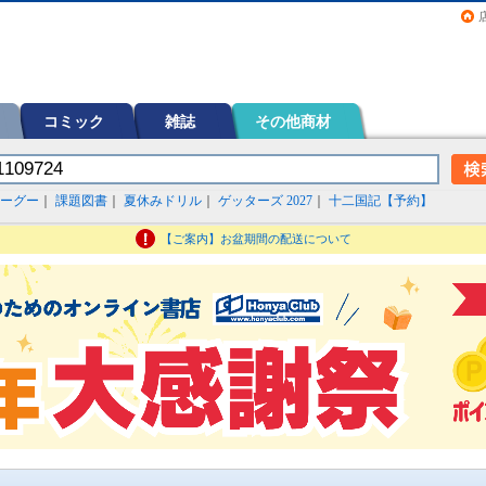
画（コミック）など在庫も充実
コミック
雑誌
その他商材
ーグー
｜
課題図書
｜
夏休みドリル
｜
ゲッターズ 2027
｜
十二国記【予約】
【ご案内】お盆期間の配送について