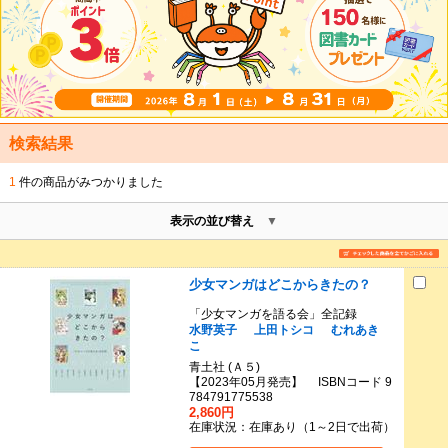
検索結果
1
件の商品がみつかりました
表示の並び替え
少女マンガはどこからきたの？
「少女マンガを語る会」全記録
水野英子
上田トシコ
むれあき
こ
青土社 (Ａ５)
【2023年05月発売】 ISBNコード 9
784791775538
2,860円
在庫状況：在庫あり（1～2日で出荷）