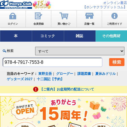
オンライン書店
【ホンヤクラブドットコム】
ログイン
会員登録
買い物かご
店舗一覧
ご利用ガイド
本
コミック
雑誌
その他商材
検索
注目のキーワード：
東野圭吾
｜
グローグー
｜
課題図書
｜
夏休みドリル
｜
ゲッターズ 2027
｜
十二国記【予約】
【ご案内】お盆期間の配送について