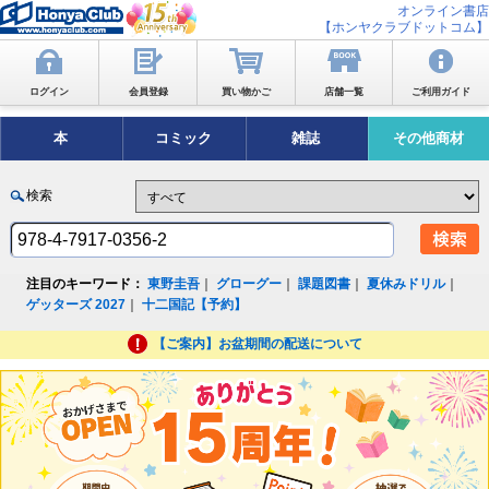
オンライン書店
【ホンヤクラブドットコム】
ログイン
会員登録
買い物かご
店舗一覧
ご利用ガイド
本
コミック
雑誌
その他商材
検索
注目のキーワード：
東野圭吾
｜
グローグー
｜
課題図書
｜
夏休みドリル
｜
ゲッターズ 2027
｜
十二国記【予約】
【ご案内】お盆期間の配送について