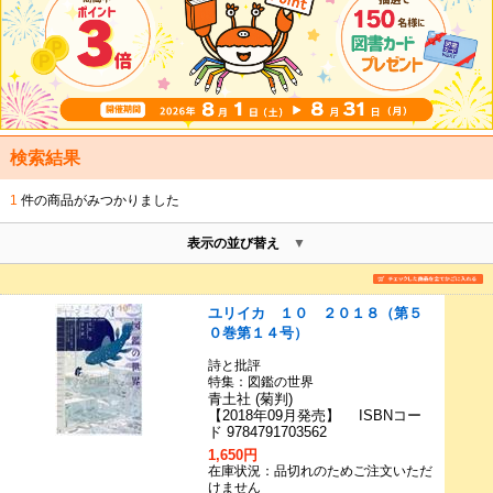
検索結果
1
件の商品がみつかりました
表示の並び替え
ユリイカ １０ ２０１８（第５
０巻第１４号）
詩と批評
特集：図鑑の世界
青土社 (菊判)
【2018年09月発売】 ISBNコー
ド 9784791703562
1,650円
在庫状況：品切れのためご注文いただ
けません