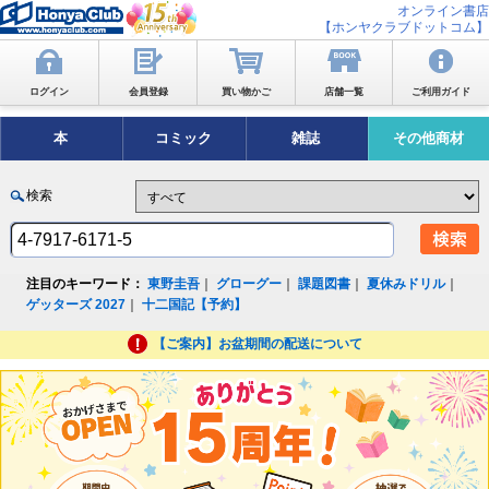
オンライン書店
【ホンヤクラブドットコム】
ログイン
会員登録
買い物かご
店舗一覧
ご利用ガイド
本
コミック
雑誌
その他商材
検索
注目のキーワード：
東野圭吾
｜
グローグー
｜
課題図書
｜
夏休みドリル
｜
ゲッターズ 2027
｜
十二国記【予約】
【ご案内】お盆期間の配送について