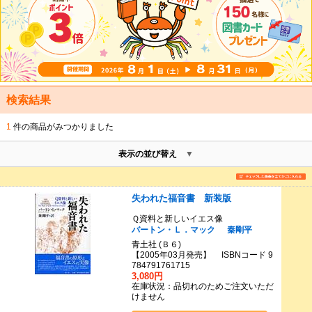
検索結果
1
件の商品がみつかりました
表示の並び替え
失われた福音書 新装版
Ｑ資料と新しいイエス像
バートン・Ｌ．マック
秦剛平
青土社 (Ｂ６)
【2005年03月発売】 ISBNコード 9
784791761715
3,080円
在庫状況：品切れのためご注文いただ
けません