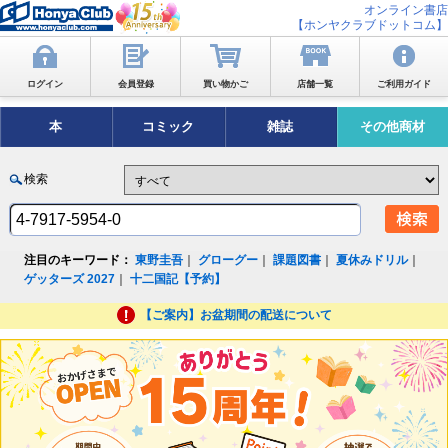
オンライン書店
【ホンヤクラブドットコム】
ログイン
会員登録
買い物かご
店舗一覧
ご利用ガイド
本
コミック
雑誌
その他商材
検索
注目のキーワード：
東野圭吾
｜
グローグー
｜
課題図書
｜
夏休みドリル
｜
ゲッターズ 2027
｜
十二国記【予約】
【ご案内】お盆期間の配送について