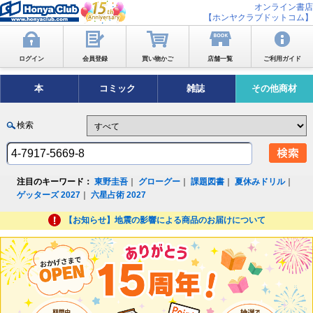
オンライン書店
【ホンヤクラブドットコム】
ログイン
会員登録
買い物かご
店舗一覧
ご利用ガイド
本
コミック
雑誌
その他商材
検索
注目のキーワード：
東野圭吾
｜
グローグー
｜
課題図書
｜
夏休みドリル
｜
ゲッターズ 2027
｜
六星占術 2027
【お知らせ】地震の影響による商品のお届けについて