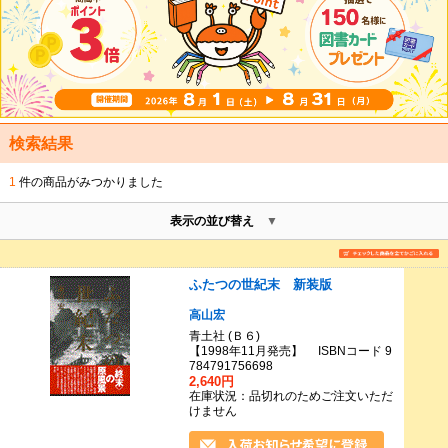
検索結果
1
件の商品がみつかりました
表示の並び替え
ふたつの世紀末 新装版
高山宏
青土社 (Ｂ６)
【1998年11月発売】 ISBNコード 9
784791756698
2,640円
在庫状況：品切れのためご注文いただ
けません