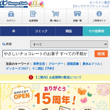
オンライン書店
【ホンヤクラブドットコム】
ログイン
会員登録
買い物かご
店舗一覧
ご利用ガイド
本
コミック
雑誌
その他商材
検索
注目のキーワード：
東野圭吾
｜
グローグー
｜
課題図書
｜
夏休みドリル
｜
ゲッターズ 2027
｜
十二国記【予約】
【ご案内】お盆期間の配送について