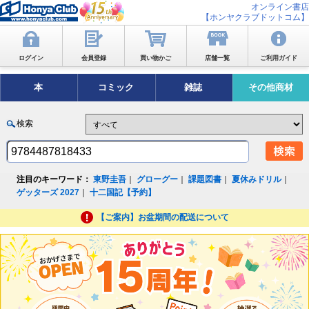
オンライン書店
【ホンヤクラブドットコム】
ログイン
会員登録
買い物かご
店舗一覧
ご利用ガイド
本
コミック
雑誌
その他商材
検索
注目のキーワード：
東野圭吾
｜
グローグー
｜
課題図書
｜
夏休みドリル
｜
ゲッターズ 2027
｜
十二国記【予約】
【ご案内】お盆期間の配送について