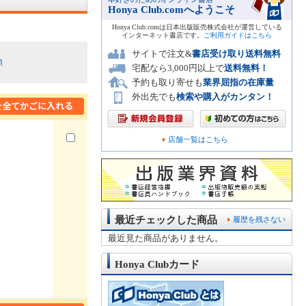
Honya Club.comへようこそ
Honya Club.comは日本出版販売株式会社が運営している
インターネット書店です。
ご利用ガイドはこちら
サイトで注文&
書店受け取り送料無料
順
宅配なら3,000円以上で
送料無料！
予約も取り寄せも
業界屈指の在庫量
外出先でも
検索や購入がカンタン！
店舗一覧はこちら
最近チェックした商品
履歴を残さない
最近見た商品がありません。
Honya Clubカード