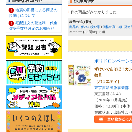
重要なお知らせ
検索結果
地震の影響による商品の
1
件の商品がみつかりました
お届けについて
表示の並び替え
宅配注文の配送料・代金
商品名
価格の安い順
価格の高い順
発売
引換手数料改定のお知らせ
キーワードに関連する順
ポリドロンベーシ
ずけいであそぼ！カ
教具
［バラエティ］
東京書籍出版事業部
東京書籍 (Ａ４)
【2020年11月発売】 I
価格：4,180円（本体
在庫状況：出版社より