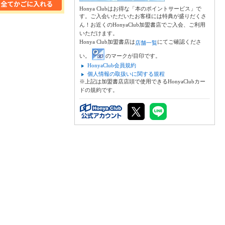
Honya Clubはお得な「本のポイントサービス」で
す。ご入会いただいたお客様には特典が盛りだくさ
ん！お近くのHonyaClub加盟書店でご入会、ご利用
いただけます。
Honya Club加盟書店は
にてご確認くださ
店舗一覧
い。
のマークが目印です。
HonyaClub会員規約
個人情報の取扱いに関する規程
※上記は加盟書店店頭で使用できるHonyaClubカー
ドの規約です。