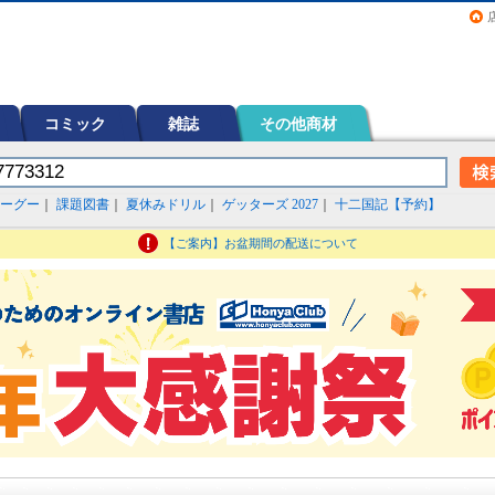
画（コミック）など在庫も充実
コミック
雑誌
その他商材
ーグー
｜
課題図書
｜
夏休みドリル
｜
ゲッターズ 2027
｜
十二国記【予約】
【ご案内】お盆期間の配送について