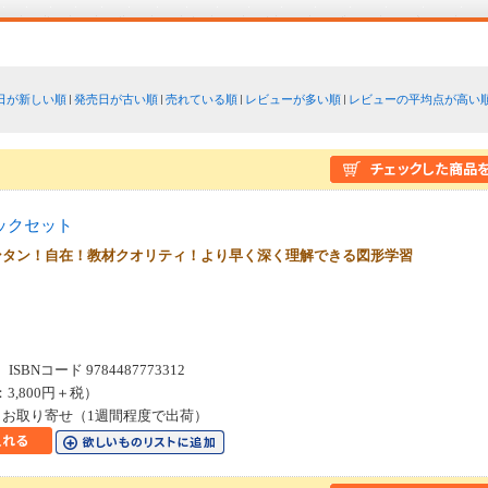
日が新しい順
発売日が古い順
売れている順
レビューが多い順
レビューの平均点が高い
ックセット
ンタン！自在！教材クオリティ！より早く深く理解できる図形学習
SBNコード 9784487773312
：3,800円＋税）
お取り寄せ（1週間程度で出荷）