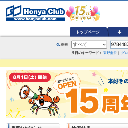
オンライン書店【ホンヤクラブ】はお好きな本屋での受け取りで送料無料！新刊予約・通販も。本（書籍）、雑誌、漫
トップページ
本
注目のキーワード：
東野圭吾
｜
グロ