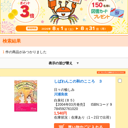
検索結果
1
件の商品がみつかりました
表示の並び替え
しばわんこの和のこころ ３
日々の愉しみ
川浦良枝
白泉社 (Ｂ５)
【2004年03月発売】 ISBNコード 9
784592761020
1,540円
在庫状況：在庫あり（1～2日で出荷）