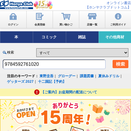
オンライン書店
【ホンヤクラブドットコム】
ログイン
会員登録
買い物かご
店舗一覧
ご利用ガイド
本
コミック
雑誌
その他商材
検索
注目のキーワード：
東野圭吾
｜
グローグー
｜
課題図書
｜
夏休みドリル
｜
ゲッターズ 2027
｜
十二国記【予約】
【ご案内】お盆期間の配送について