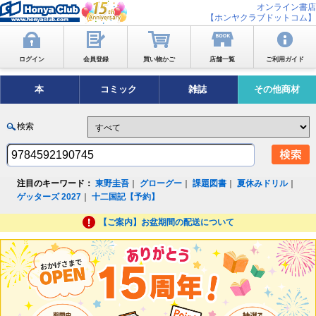
オンライン書店
【ホンヤクラブドットコム】
ログイン
会員登録
買い物かご
店舗一覧
ご利用ガイド
本
コミック
雑誌
その他商材
検索
注目のキーワード：
東野圭吾
｜
グローグー
｜
課題図書
｜
夏休みドリル
｜
ゲッターズ 2027
｜
十二国記【予約】
【ご案内】お盆期間の配送について