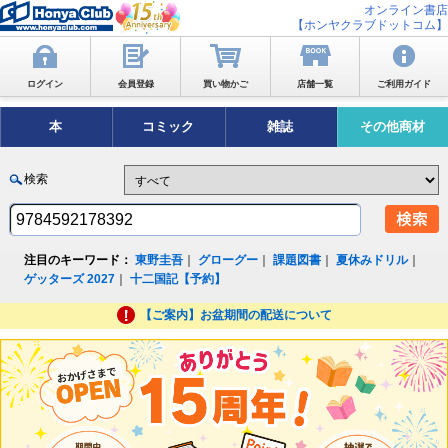
オンライン書店
【ホンヤクラブドットコム】
ログイン
会員登録
買い物かご
店舗一覧
ご利用ガイド
本
コミック
雑誌
その他商材
検索
注目のキーワード：
東野圭吾
｜
グローグー
｜
課題図書
｜
夏休みドリル
｜
ゲッターズ 2027
｜
十二国記【予約】
【ご案内】お盆期間の配送について