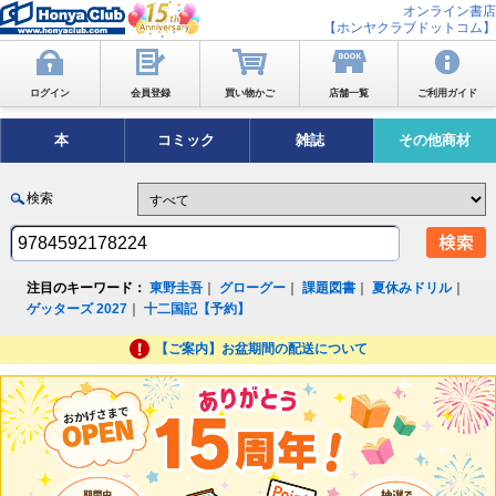
オンライン書店
【ホンヤクラブドットコム】
ログイン
会員登録
買い物かご
店舗一覧
ご利用ガイド
本
コミック
雑誌
その他商材
検索
注目のキーワード：
東野圭吾
｜
グローグー
｜
課題図書
｜
夏休みドリル
｜
ゲッターズ 2027
｜
十二国記【予約】
【ご案内】お盆期間の配送について