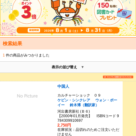
検索結果
1
件の商品がみつかりました
表示の並び替え
中国人
カルチャーショック ０９
ケビン・シンクレア
ウォン・ポー
イー
鈴木博（翻訳家）
河出書房新社 (Ｂ６)
【2000年01月発売】 ISBNコード 9
784309910697
2,750円
在庫状況：品切れのためご注文いただ
けません