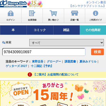
オンライン書店
【ホンヤクラブドットコム】
ログイン
会員登録
買い物かご
店舗一覧
ご利用ガイド
本
コミック
雑誌
その他商材
検索
注目のキーワード：
東野圭吾
｜
グローグー
｜
課題図書
｜
夏休みドリル
｜
ゲッターズ 2027
｜
十二国記【予約】
【ご案内】お盆期間の配送について