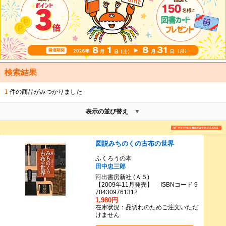
検索結果
1
件の商品がみつかりました
表示の並び替え
図説みちのくの古布の世界
ふくろうの本
田中忠三郎
河出書房新社 (Ａ５)
【2009年11月発売】 ISBNコード 9
784309761312
1,980円
在庫状況：品切れのためご注文いただ
けません