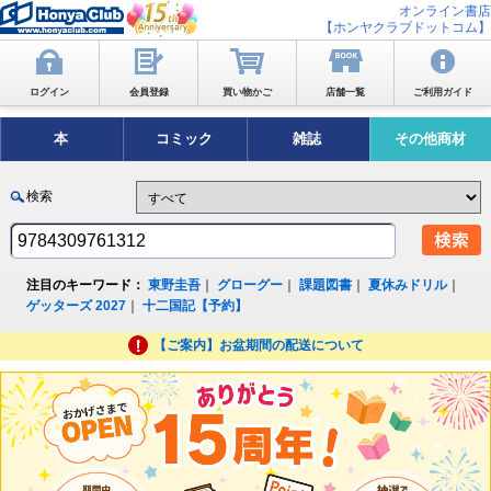
オンライン書店
【ホンヤクラブドットコム】
ログイン
会員登録
買い物かご
店舗一覧
ご利用ガイド
本
コミック
雑誌
その他商材
検索
注目のキーワード：
東野圭吾
｜
グローグー
｜
課題図書
｜
夏休みドリル
｜
ゲッターズ 2027
｜
十二国記【予約】
【ご案内】お盆期間の配送について