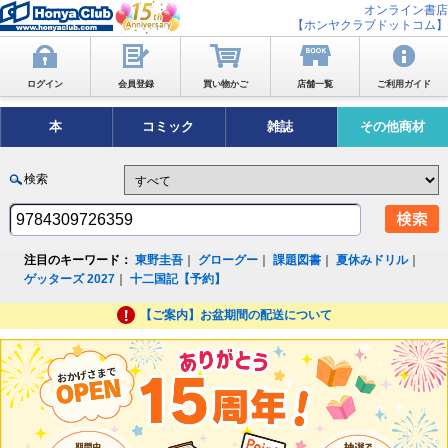
オンライン書店
【ホンヤクラブドットコム】
ログイン
会員登録
買い物かご
店舗一覧
ご利用ガイド
本
コミック
雑誌
その他商材
検索
注目のキーワード：
東野圭吾
｜
グローグー
｜
課題図書
｜
夏休みドリル
｜
ゲッターズ 2027
｜
十二国記【予約】
【ご案内】お盆期間の配送について