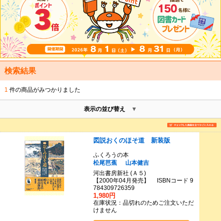
検索結果
1
件の商品がみつかりました
表示の並び替え
図説おくのほそ道 新装版
ふくろうの本
松尾芭蕉
山本健吉
河出書房新社 (Ａ５)
【2000年04月発売】 ISBNコード 9
784309726359
1,980円
在庫状況：品切れのためご注文いただ
けません