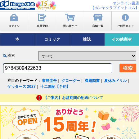
オンライン書店
【ホンヤクラブドットコム】
ログイン
会員登録
買い物かご
店舗一覧
ご利用ガイド
本
コミック
雑誌
その他商材
検索
注目のキーワード：
東野圭吾
｜
グローグー
｜
課題図書
｜
夏休みドリル
｜
ゲッターズ 2027
｜
十二国記【予約】
【ご案内】お盆期間の配送について