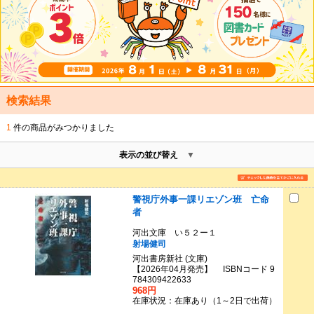
検索結果
1
件の商品がみつかりました
表示の並び替え
警視庁外事一課リエゾン班 亡命
者
河出文庫 い５２ー１
射場健司
河出書房新社 (文庫)
【2026年04月発売】 ISBNコード 9
784309422633
968円
在庫状況：在庫あり（1～2日で出荷）