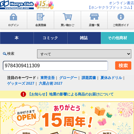
オンライン書店
【ホンヤクラブドットコム】
ログイン
会員登録
買い物かご
店舗一覧
ご利用ガイド
本
コミック
雑誌
その他商材
検索
注目のキーワード：
東野圭吾
｜
グローグー
｜
課題図書
｜
夏休みドリル
｜
ゲッターズ 2027
｜
六星占術 2027
【お知らせ】地震の影響による商品のお届けについて