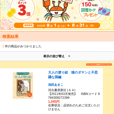
検索結果
1
件の商品がみつかりました
表示の並び替え
大人の塗り絵 猫のダヤンと不思
議な国編
池田あきこ
河出書房新社 (Ａ４)
【2011年03月発売】 ISBNコード 9
784309272399
1,045円
在庫状況：品切れのためご注文いただ
けません