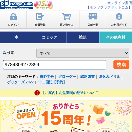
オンライン書店
【ホンヤクラブドットコム】
ログイン
会員登録
買い物かご
店舗一覧
ご利用ガイド
本
コミック
雑誌
その他商材
検索
注目のキーワード：
東野圭吾
｜
グローグー
｜
課題図書
｜
夏休みドリル
｜
ゲッターズ 2027
｜
十二国記【予約】
【ご案内】お盆期間の配送について