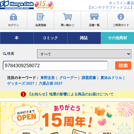
オンライン書店
【ホンヤクラブドットコム】
ログイン
会員登録
買い物かご
店舗一覧
ご利用ガイド
本
コミック
雑誌
その他商材
検索
注目のキーワード：
東野圭吾
｜
グローグー
｜
課題図書
｜
夏休みドリル
｜
ゲッターズ 2027
｜
六星占術 2027
【お知らせ】地震の影響による商品のお届けについて