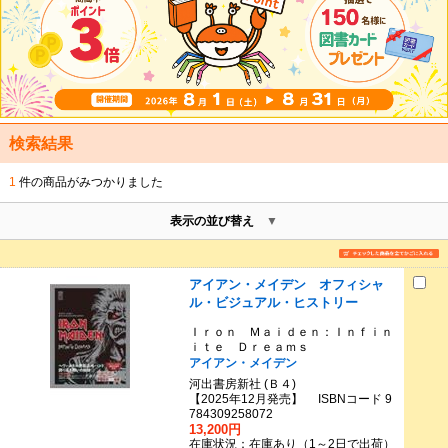
検索結果
1
件の商品がみつかりました
表示の並び替え
アイアン・メイデン オフィシャ
ル・ビジュアル・ヒストリー
Ｉｒｏｎ Ｍａｉｄｅｎ：Ｉｎｆｉｎ
ｉｔｅ Ｄｒｅａｍｓ
アイアン・メイデン
河出書房新社 (Ｂ４)
【2025年12月発売】 ISBNコード 9
784309258072
13,200円
在庫状況：在庫あり（1～2日で出荷）