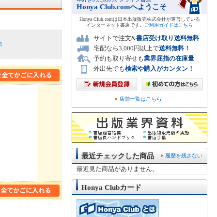
Honya Club.comへようこそ
Honya Club.comは日本出版販売株式会社が運営している
インターネット書店です。
ご利用ガイドはこちら
サイトで注文&
書店受け取り送料無料
順
宅配なら3,000円以上で
送料無料！
予約も取り寄せも
業界屈指の在庫量
外出先でも
検索や購入がカンタン！
店舗一覧はこちら
最近チェックした商品
履歴を残さない
最近見た商品がありません。
Honya Clubカード