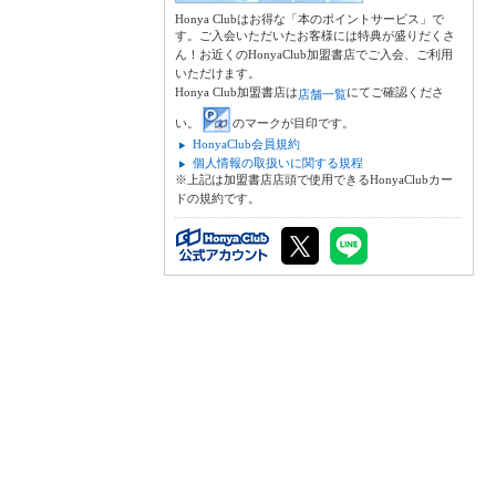
Honya Clubはお得な「本のポイントサービス」で
す。ご入会いただいたお客様には特典が盛りだくさ
ん！お近くのHonyaClub加盟書店でご入会、ご利用
いただけます。
Honya Club加盟書店は
にてご確認くださ
店舗一覧
い。
のマークが目印です。
HonyaClub会員規約
個人情報の取扱いに関する規程
※上記は加盟書店店頭で使用できるHonyaClubカー
ドの規約です。