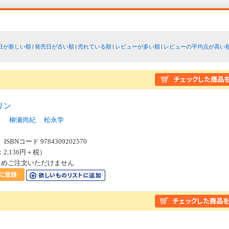
日が新しい順
発売日が古い順
売れている順
レビューが多い順
レビューの平均点が高い
リン
ス
柳瀬尚紀
松永学
SBNコード 9784309202570
：2,136円＋税）
ためご注文いただけません