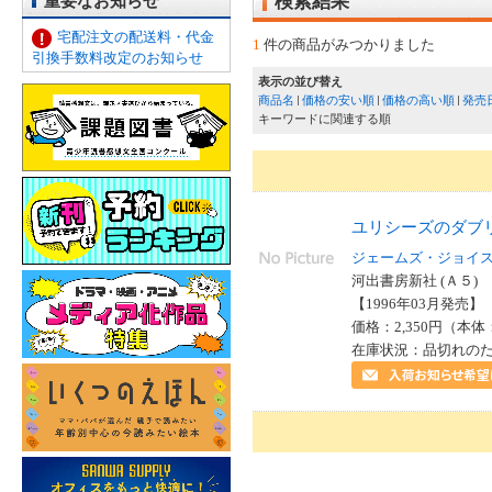
重要なお知らせ
検索結果
宅配注文の配送料・代金
1
件の商品がみつかりました
引換手数料改定のお知らせ
表示の並び替え
商品名
価格の安い順
価格の高い順
発売
キーワードに関連する順
ユリシーズのダブ
ジェームズ・ジョイ
河出書房新社 (Ａ５)
【1996年03月発売】 I
価格：2,350円（本体
在庫状況：品切れの