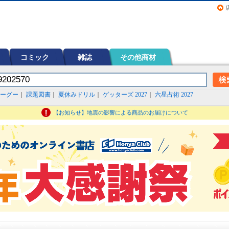
画（コミック）など在庫も充実
コミック
雑誌
その他商材
ーグー
｜
課題図書
｜
夏休みドリル
｜
ゲッターズ 2027
｜
六星占術 2027
【お知らせ】地震の影響による商品のお届けについて