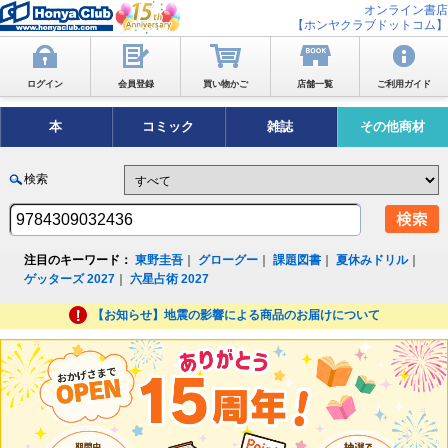
オンライン書店
【ホンヤクラブドットコム】
ログイン
会員登録
買い物かご
店舗一覧
ご利用ガイド
本
コミック
雑誌
その他商材
検索
注目のキーワード：
東野圭吾
｜
グローグー
｜
課題図書
｜
夏休みドリル
｜
ゲッターズ 2027
｜
六星占術 2027
【お知らせ】地震の影響による商品のお届けについて