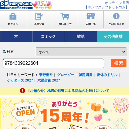
オンライン書店
【ホンヤクラブドットコム】
ログイン
会員登録
買い物かご
店舗一覧
ご利用ガイド
本
コミック
雑誌
その他商材
検索
注目のキーワード：
東野圭吾
｜
グローグー
｜
課題図書
｜
夏休みドリル
｜
ゲッターズ 2027
｜
六星占術 2027
【お知らせ】地震の影響による商品のお届けについて