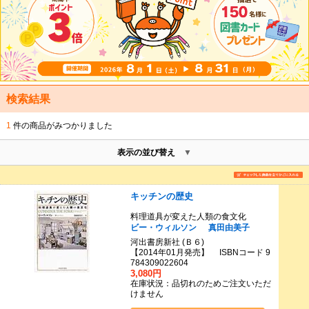
検索結果
1
件の商品がみつかりました
表示の並び替え
キッチンの歴史
料理道具が変えた人類の食文化
ビー・ウィルソン
真田由美子
河出書房新社 (Ｂ６)
【2014年01月発売】 ISBNコード 9
784309022604
3,080円
在庫状況：品切れのためご注文いただ
けません