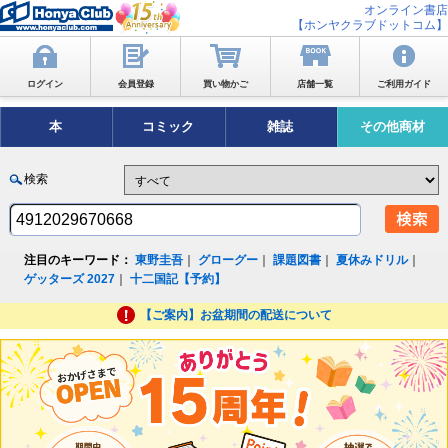
オンライン書店
【ホンヤクラブドットコム】
ログイン
会員登録
買い物かご
店舗一覧
ご利用ガイド
本
コミック
雑誌
その他商材
検索
注目のキーワード：
東野圭吾
｜
グローグー
｜
課題図書
｜
夏休みドリル
｜
ゲッターズ 2027
｜
十二国記【予約】
【ご案内】お盆期間の配送について