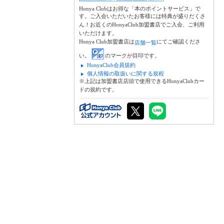
Honya Clubはお得な「本のポイントサービス」で
す。ご入会いただいたお客様には特典が盛りだくさ
ん！お近くのHonyaClub加盟書店でご入会、ご利用
いただけます。
Honya Club加盟書店は
にてご確認くださ
店舗一覧
い。
のマークが目印です。
HonyaClub会員規約
個人情報の取扱いに関する規程
※上記は加盟書店店頭で使用できるHonyaClubカー
ドの規約です。