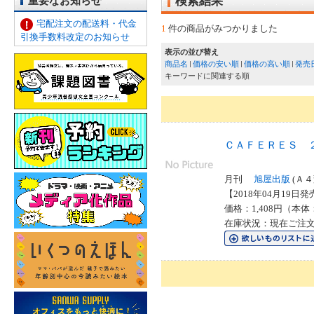
重要なお知らせ
検索結果
宅配注文の配送料・代金
1
件の商品がみつかりました
引換手数料改定のお知らせ
表示の並び替え
商品名
価格の安い順
価格の高い順
発売
キーワードに関連する順
ＣＡＦＥＲＥＳ 
月刊
旭屋出版
(Ａ４
【2018年04月19日発売
価格：1,408円（本体
在庫状況：現在ご注