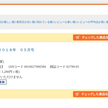
日が新しい順
発売日が古い順
売れている順
レビューが多い順
レビューの平均点が高い
２０１８年 ０５月号
変)
】 JANコード 4910027990580 雑誌コード 02799-05
：1,280円＋税）
文いただけません