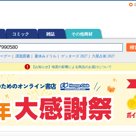
画（コミック）など在庫も充実
コミック
雑誌
その他商材
ーグー
｜
課題図書
｜
夏休みドリル
｜
ゲッターズ 2027
｜
六星占術 2027
【お知らせ】地震の影響による商品のお届けについて