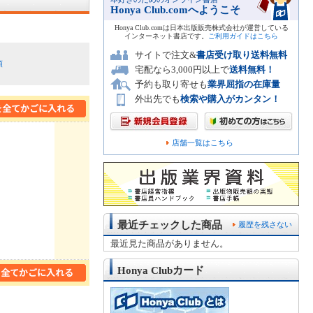
Honya Club.comへようこそ
Honya Club.comは日本出版販売株式会社が運営している
インターネット書店です。
ご利用ガイドはこちら
サイトで注文&
書店受け取り送料無料
順
宅配なら3,000円以上で
送料無料！
予約も取り寄せも
業界屈指の在庫量
外出先でも
検索や購入がカンタン！
店舗一覧はこちら
最近チェックした商品
履歴を残さない
最近見た商品がありません。
Honya Clubカード