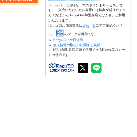
Honya Clubはお得な「本のポイントサービス」で
す。ご入会いただいたお客様には特典が盛りだくさ
ん！お近くのHonyaClub加盟書店でご入会、ご利用
いただけます。
Honya Club加盟書店は
にてご確認くださ
店舗一覧
い。
のマークが目印です。
HonyaClub会員規約
個人情報の取扱いに関する規程
※上記は加盟書店店頭で使用できるHonyaClubカー
ドの規約です。