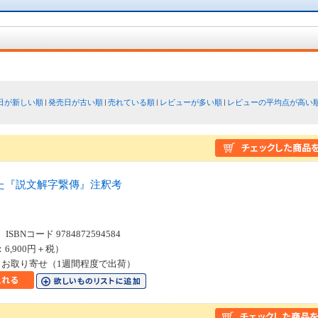
日が新しい順
発売日が古い順
売れている順
レビューが多い順
レビューの平均点が高い
た『説文解字繋傳』注釈考
SBNコード 9784872594584
：6,900円＋税）
お取り寄せ（1週間程度で出荷）