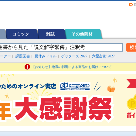
画（コミック）など在庫も充実
コミック
雑誌
その他商材
ーグー
｜
課題図書
｜
夏休みドリル
｜
ゲッターズ 2027
｜
六星占術 2027
【お知らせ】地震の影響による商品のお届けについて