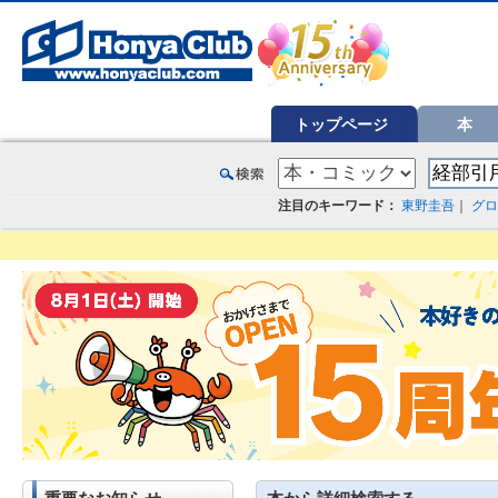
オンライン書店【ホンヤクラブ】はお好きな本屋での受け取りで送料無料！新刊予約・通販も。本（書籍）、雑誌、漫
トップページ
本
注目のキーワード：
東野圭吾
｜
グロ