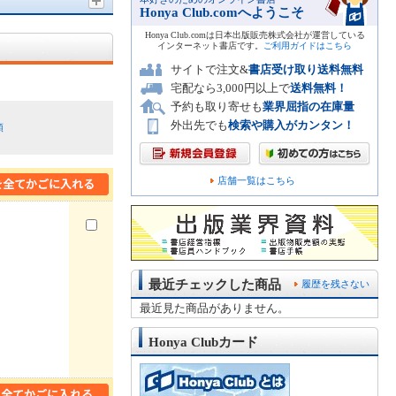
Honya Club.comへようこそ
Honya Club.comは日本出版販売株式会社が運営している
インターネット書店です。
ご利用ガイドはこちら
サイトで注文&
書店受け取り送料無料
宅配なら3,000円以上で
送料無料！
予約も取り寄せも
業界屈指の在庫量
外出先でも
検索や購入がカンタン！
順
店舗一覧はこちら
最近チェックした商品
履歴を残さない
最近見た商品がありません。
Honya Clubカード