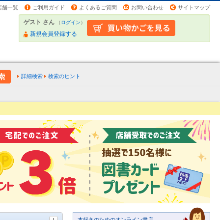
店舗一覧
ご利用ガイド
よくあるご質問
お問い合わせ
サイトマップ
ゲスト さん
（
ログイン
）
新規会員登録する
詳細検索
検索のヒント
本好きのためのオンライン書店