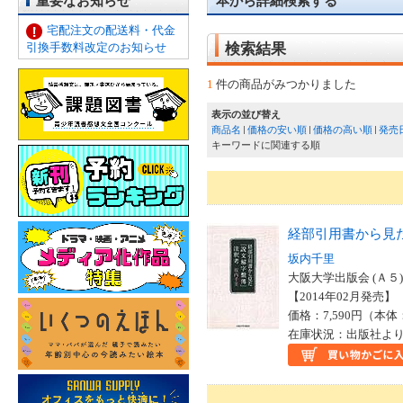
重要なお知らせ
本から詳細検索する
宅配注文の配送料・代金
引換手数料改定のお知らせ
検索結果
1
件の商品がみつかりました
表示の並び替え
商品名
価格の安い順
価格の高い順
発売
キーワードに関連する順
経部引用書から見
坂内千里
大阪大学出版会 (Ａ５)
【2014年02月発売】 I
価格：7,590円（本体
在庫状況：出版社より