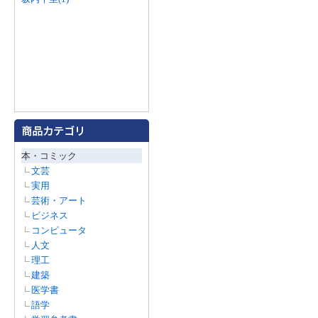
本・コミック
文芸
実用
芸術・アート
ビジネス
コンピュータ
人文
理工
建築
医学書
語学