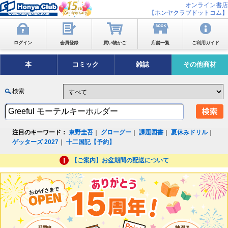
オンライン書店
【ホンヤクラブドットコム】
ログイン
会員登録
買い物かご
店舗一覧
ご利用ガイド
本
コミック
雑誌
その他商材
検索
注目のキーワード：
東野圭吾
｜
グローグー
｜
課題図書
｜
夏休みドリル
｜
ゲッターズ 2027
｜
十二国記【予約】
【ご案内】お盆期間の配送について