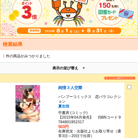
検索結果
1
件の商品がみつかりました
表示の並び替え
純情３人交際
バンブーコミックス 恋パラコレクシ
ョン
夏生恒
竹書房 (コミック)
【2015年04月発売】 ISBNコード 9
784801952317
503円
在庫状況：出版社よりお取り寄せ（通
常3日～20日で出荷）