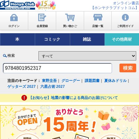
オンライン書店
【ホンヤクラブドットコム】
ログイン
会員登録
買い物かご
店舗一覧
ご利用ガイド
本
コミック
雑誌
その他商材
検索
注目のキーワード：
東野圭吾
｜
グローグー
｜
課題図書
｜
夏休みドリル
｜
ゲッターズ 2027
｜
六星占術 2027
【お知らせ】地震の影響による商品のお届けについて