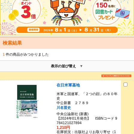
検索結果
1
件の商品がみつかりました
表示の並び替え
在日米軍基地
米軍と国連軍、「２つの顔」の８０年
史
中公新書 ２７８９
川名晋史
中央公論新社 (新書)
【2024年01月発売】 ISBNコード 9
784121027894
1,210円
在庫状況：出版社よりお取り寄せ（1