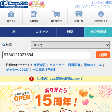
オンライン書店
【ホンヤクラブドットコム】
ログイン
会員登録
買い物かご
店舗一覧
ご利用ガイド
本
コミック
雑誌
その他商材
検索
注目のキーワード：
東野圭吾
｜
グローグー
｜
課題図書
｜
夏休みドリル
｜
ゲッターズ 2027
｜
十二国記【予約】
【ご案内】お盆期間の配送について