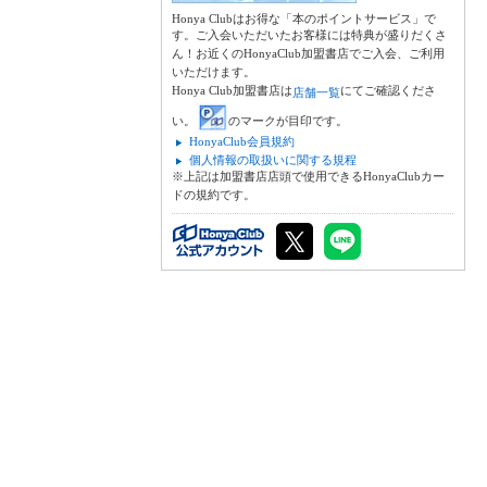
Honya Clubはお得な「本のポイントサービス」で
す。ご入会いただいたお客様には特典が盛りだくさ
ん！お近くのHonyaClub加盟書店でご入会、ご利用
いただけます。
Honya Club加盟書店は
にてご確認くださ
店舗一覧
い。
のマークが目印です。
HonyaClub会員規約
個人情報の取扱いに関する規程
※上記は加盟書店店頭で使用できるHonyaClubカー
ドの規約です。