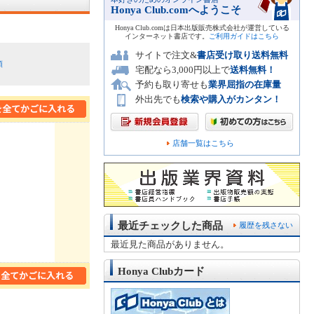
Honya Club.comへようこそ
Honya Club.comは日本出版販売株式会社が運営している
インターネット書店です。
ご利用ガイドはこちら
サイトで注文&
書店受け取り送料無料
順
宅配なら3,000円以上で
送料無料！
予約も取り寄せも
業界屈指の在庫量
外出先でも
検索や購入がカンタン！
店舗一覧はこちら
最近チェックした商品
履歴を残さない
最近見た商品がありません。
Honya Clubカード