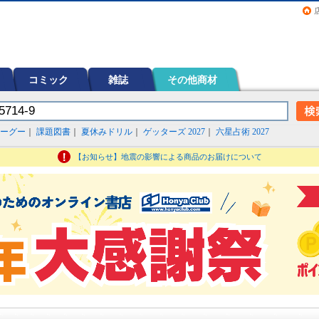
画（コミック）など在庫も充実
コミック
雑誌
その他商材
ーグー
｜
課題図書
｜
夏休みドリル
｜
ゲッターズ 2027
｜
六星占術 2027
【お知らせ】地震の影響による商品のお届けについて