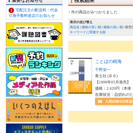
重要なお知らせ
検索結果
宅配注文の配送料・代金
1
件の商品がみつかりました
引換手数料改定のお知らせ
表示の並び替え
商品名
価格の安い順
価格の高い順
発売
キーワードに関連する順
ことばの樹海
千野栄一
青土社 (Ｂ６)
【1999年05月発売】 I
価格：2,420円（本体
在庫状況：品切れの