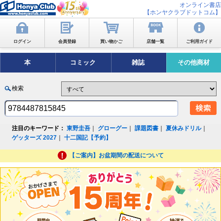
オンライン書店
【ホンヤクラブドットコム】
ログイン
会員登録
買い物かご
店舗一覧
ご利用ガイド
本
コミック
雑誌
その他商材
検索
注目のキーワード：
東野圭吾
｜
グローグー
｜
課題図書
｜
夏休みドリル
｜
ゲッターズ 2027
｜
十二国記【予約】
【ご案内】お盆期間の配送について