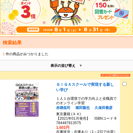
検索結果
1
件の商品がみつかりました
表示の並び替え
ＧＩＧＡスクールで実現する新し
い学び
１人１台環境での学力向上と全職員で
のオンライン学習
赤堀侃司
堀田龍也
久保田善彦
東京書籍 (Ａ４)
【2021年01月発売】 ISBNコード 9
784487813575
1,601円
在庫状況：在庫あり（1～2日で出荷）