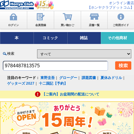
オンライン書店
【ホンヤクラブドットコム】
ログイン
会員登録
買い物かご
店舗一覧
ご利用ガイド
本
コミック
雑誌
その他商材
検索
注目のキーワード：
東野圭吾
｜
グローグー
｜
課題図書
｜
夏休みドリル
｜
ゲッターズ 2027
｜
十二国記【予約】
【ご案内】お盆期間の配送について