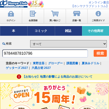
オンライン書店
【ホンヤクラブドットコム】
ログイン
会員登録
買い物かご
店舗一覧
ご利用ガイド
本
コミック
雑誌
その他商材
検索
注目のキーワード：
東野圭吾
｜
グローグー
｜
課題図書
｜
夏休みドリル
｜
ゲッターズ 2027
｜
六星占術 2027
【お知らせ】地震の影響による商品のお届けについて