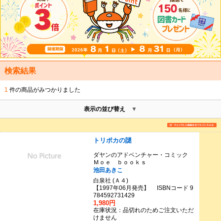
検索結果
1
件の商品がみつかりました
表示の並び替え
トリポカの謎
ダヤンのアドベンチャー・コミック
Ｍｏｅ ｂｏｏｋｓ
池田あきこ
白泉社 (Ａ４)
【1997年06月発売】 ISBNコード 9
784592731429
1,980円
在庫状況：品切れのためご注文いただ
けません