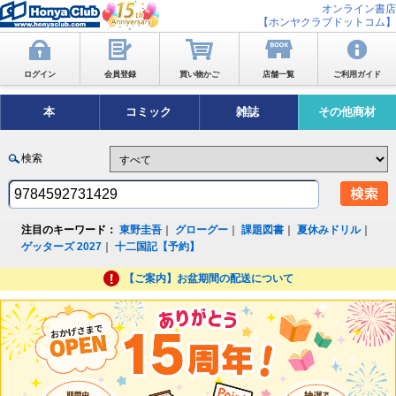
オンライン書店
【ホンヤクラブドットコム】
ログイン
会員登録
買い物かご
店舗一覧
ご利用ガイド
本
コミック
雑誌
その他商材
検索
注目のキーワード：
東野圭吾
｜
グローグー
｜
課題図書
｜
夏休みドリル
｜
ゲッターズ 2027
｜
十二国記【予約】
【ご案内】お盆期間の配送について