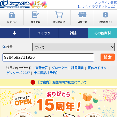
オンライン書店
【ホンヤクラブドットコム】
ログイン
会員登録
買い物かご
店舗一覧
ご利用ガイド
本
コミック
雑誌
その他商材
検索
注目のキーワード：
東野圭吾
｜
グローグー
｜
課題図書
｜
夏休みドリル
｜
ゲッターズ 2027
｜
十二国記【予約】
【ご案内】お盆期間の配送について