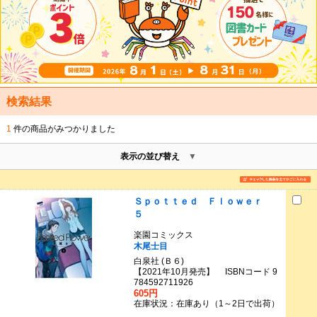
検索結果
1
件の商品がみつかりました
表示の並び替え
Ｓｐｏｔｔｅｄ Ｆｌｏｗｅｒ
５
楽園コミックス
木尾士目
白泉社 (Ｂ６)
【2021年10月発売】 ISBNコード 9
784592711926
605円
在庫状況：在庫あり（1～2日で出荷）