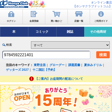
オンライン書店
【ホンヤクラブドットコム】
ログイン
会員登録
買い物かご
店舗一覧
ご利用ガイド
本
コミック
雑誌
その他商材
検索
注目のキーワード：
東野圭吾
｜
グローグー
｜
課題図書
｜
夏休みドリル
｜
ゲッターズ 2027
｜
十二国記【予約】
【ご案内】お盆期間の配送について