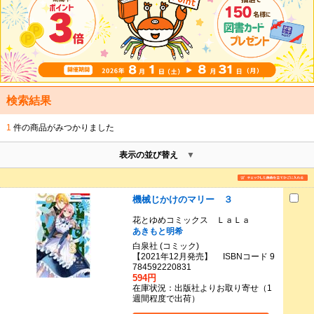
検索結果
1
件の商品がみつかりました
表示の並び替え
機械じかけのマリー ３
花とゆめコミックス ＬａＬａ
あきもと明希
白泉社 (コミック)
【2021年12月発売】 ISBNコード 9
784592220831
594円
在庫状況：出版社よりお取り寄せ（1
週間程度で出荷）