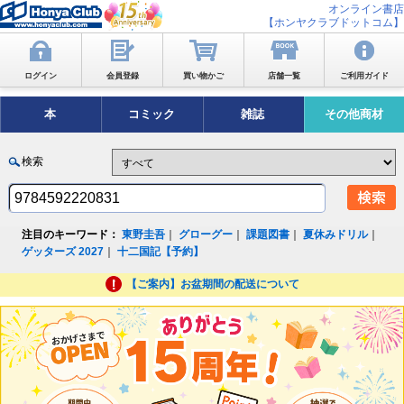
オンライン書店
【ホンヤクラブドットコム】
ログイン
会員登録
買い物かご
店舗一覧
ご利用ガイド
本
コミック
雑誌
その他商材
検索
注目のキーワード：
東野圭吾
｜
グローグー
｜
課題図書
｜
夏休みドリル
｜
ゲッターズ 2027
｜
十二国記【予約】
【ご案内】お盆期間の配送について