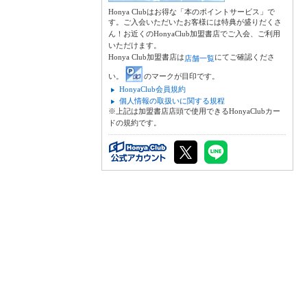
Honya Clubはお得な「本のポイントサービス」で
す。ご入会いただいたお客様には特典が盛りだくさ
ん！お近くのHonyaClub加盟書店でご入会、ご利用
いただけます。
Honya Club加盟書店は
にてご確認くださ
店舗一覧
い。
のマークが目印です。
HonyaClub会員規約
個人情報の取扱いに関する規程
※上記は加盟書店店頭で使用できるHonyaClubカー
ドの規約です。