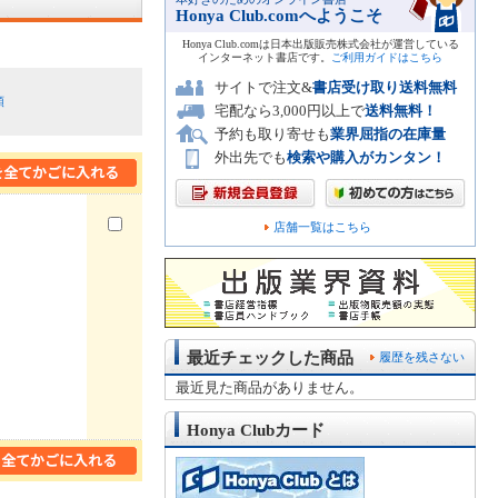
Honya Club.comへようこそ
Honya Club.comは日本出版販売株式会社が運営している
インターネット書店です。
ご利用ガイドはこちら
サイトで注文&
書店受け取り送料無料
順
宅配なら3,000円以上で
送料無料！
予約も取り寄せも
業界屈指の在庫量
外出先でも
検索や購入がカンタン！
店舗一覧はこちら
最近チェックした商品
履歴を残さない
最近見た商品がありません。
Honya Clubカード