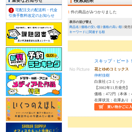
重要なお知らせ
検索結果
宅配注文の配送料・代金
1
件の商品がみつかりました
引換手数料改定のお知らせ
表示の並び替え
商品名
価格の安い順
価格の高い順
発売
キーワードに関連する順
スキップ・ビート
花とゆめコミック
仲村佳樹
白泉社 (コミック)
【2002年11月発売】 I
価格：472円（本体：
在庫状況：在庫あり（