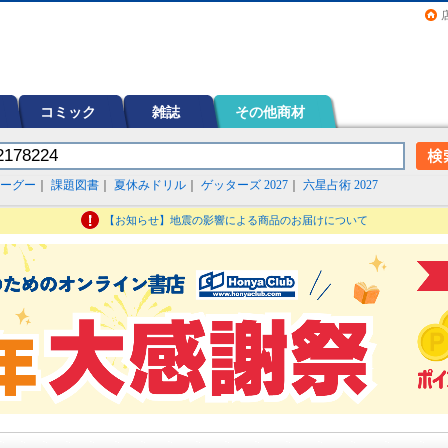
画（コミック）など在庫も充実
コミック
雑誌
その他商材
ーグー
｜
課題図書
｜
夏休みドリル
｜
ゲッターズ 2027
｜
六星占術 2027
【お知らせ】地震の影響による商品のお届けについて