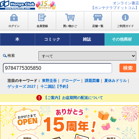
オンライン書店
【ホンヤクラブドットコム】
ログイン
会員登録
買い物かご
店舗一覧
ご利用ガイド
本
コミック
雑誌
その他商材
検索
注目のキーワード：
東野圭吾
｜
グローグー
｜
課題図書
｜
夏休みドリル
｜
ゲッターズ 2027
｜
十二国記【予約】
【ご案内】お盆期間の配送について