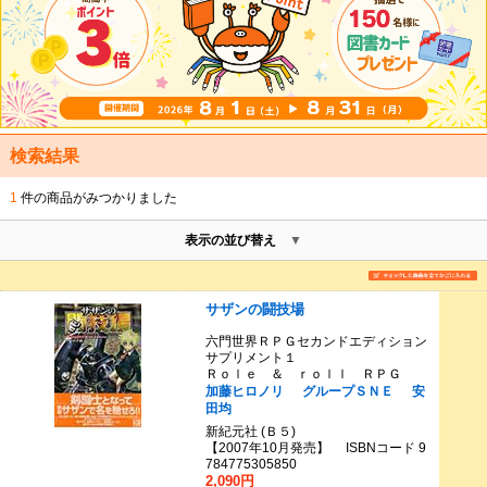
検索結果
1
件の商品がみつかりました
表示の並び替え
サザンの闘技場
六門世界ＲＰＧセカンドエディション
サプリメント１
Ｒｏｌｅ ＆ ｒｏｌｌ ＲＰＧ
加藤ヒロノリ
グループＳＮＥ
安
田均
新紀元社 (Ｂ５)
【2007年10月発売】 ISBNコード 9
784775305850
2,090円