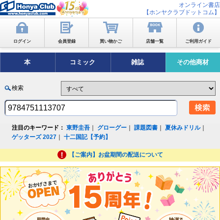
オンライン書店
【ホンヤクラブドットコム】
ログイン
会員登録
買い物かご
店舗一覧
ご利用ガイド
本
コミック
雑誌
その他商材
検索
注目のキーワード：
東野圭吾
｜
グローグー
｜
課題図書
｜
夏休みドリル
｜
ゲッターズ 2027
｜
十二国記【予約】
【ご案内】お盆期間の配送について