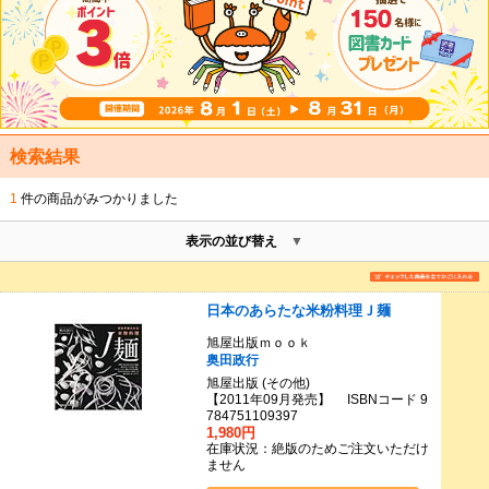
検索結果
1
件の商品がみつかりました
表示の並び替え
日本のあらたな米粉料理Ｊ麺
旭屋出版ｍｏｏｋ
奥田政行
旭屋出版 (その他)
【2011年09月発売】 ISBNコード 9
784751109397
1,980円
在庫状況：絶版のためご注文いただけ
ません