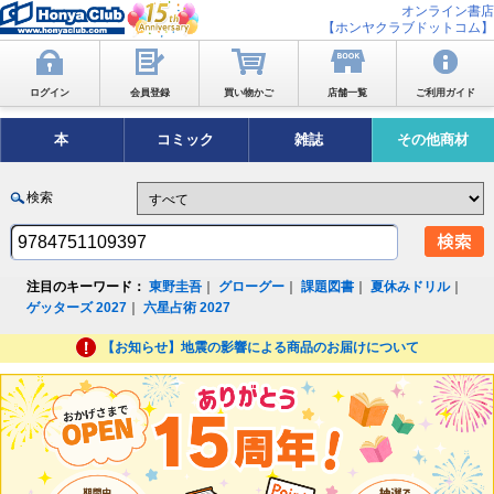
オンライン書店
【ホンヤクラブドットコム】
ログイン
会員登録
買い物かご
店舗一覧
ご利用ガイド
本
コミック
雑誌
その他商材
検索
注目のキーワード：
東野圭吾
｜
グローグー
｜
課題図書
｜
夏休みドリル
｜
ゲッターズ 2027
｜
六星占術 2027
【お知らせ】地震の影響による商品のお届けについて