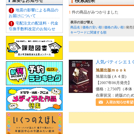
重要なお知らせ
検索結果
地震の影響による商品の
1
件の商品がみつかりました
お届けについて
表示の並び替え
宅配注文の配送料・代金
商品名
価格の安い順
価格の高い順
発売
引換手数料改定のお知らせ
キーワードに関連する順
人気パティシエ１
旭屋出版ｍｏｏｋ
旭屋出版 (Ａ４並)
【2007年06月発売】 I
価格：2,750円（本体
在庫状況：絶版のた