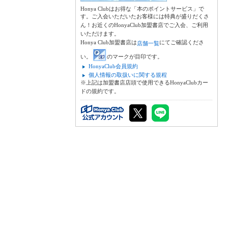
Honya Clubはお得な「本のポイントサービス」で
す。ご入会いただいたお客様には特典が盛りだくさ
ん！お近くのHonyaClub加盟書店でご入会、ご利用
いただけます。
Honya Club加盟書店は
にてご確認くださ
店舗一覧
い。
のマークが目印です。
HonyaClub会員規約
個人情報の取扱いに関する規程
※上記は加盟書店店頭で使用できるHonyaClubカー
ドの規約です。