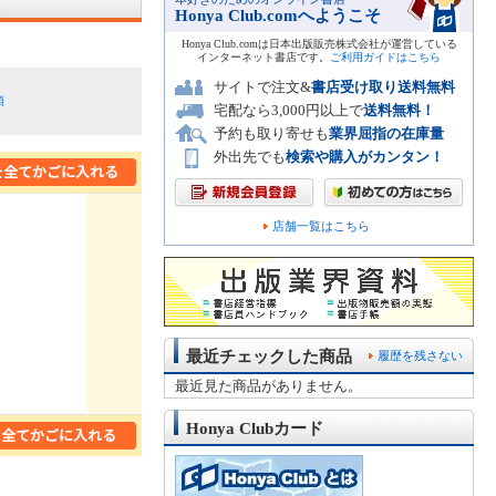
Honya Club.comへようこそ
Honya Club.comは日本出版販売株式会社が運営している
インターネット書店です。
ご利用ガイドはこちら
サイトで注文&
書店受け取り送料無料
順
宅配なら3,000円以上で
送料無料！
予約も取り寄せも
業界屈指の在庫量
外出先でも
検索や購入がカンタン！
店舗一覧はこちら
最近チェックした商品
履歴を残さない
最近見た商品がありません。
Honya Clubカード