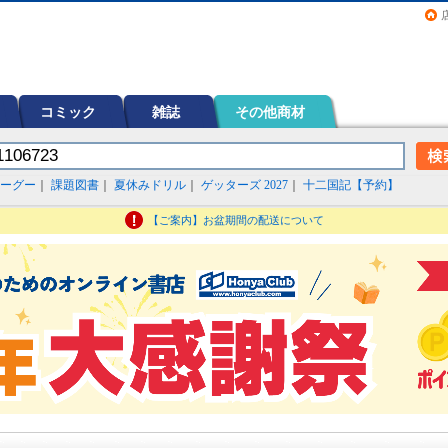
画（コミック）など在庫も充実
コミック
雑誌
その他商材
ーグー
｜
課題図書
｜
夏休みドリル
｜
ゲッターズ 2027
｜
十二国記【予約】
【ご案内】お盆期間の配送について