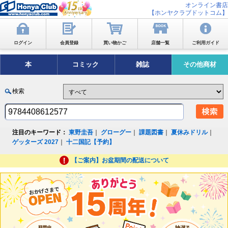
オンライン書店
【ホンヤクラブドットコム】
ログイン
会員登録
買い物かご
店舗一覧
ご利用ガイド
本
コミック
雑誌
その他商材
検索
注目のキーワード：
東野圭吾
｜
グローグー
｜
課題図書
｜
夏休みドリル
｜
ゲッターズ 2027
｜
十二国記【予約】
【ご案内】お盆期間の配送について