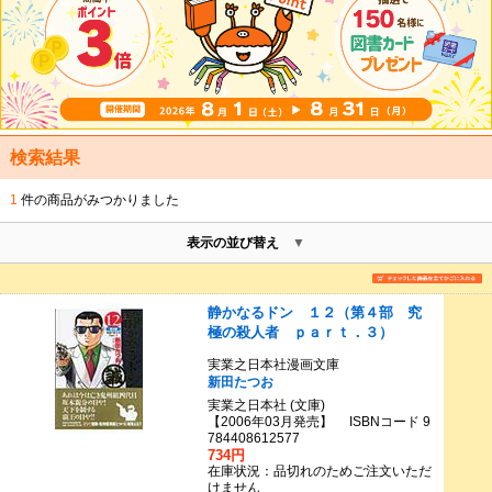
検索結果
1
件の商品がみつかりました
表示の並び替え
静かなるドン １２（第４部 究
極の殺人者 ｐａｒｔ．３）
実業之日本社漫画文庫
新田たつお
実業之日本社 (文庫)
【2006年03月発売】 ISBNコード 9
784408612577
734円
在庫状況：品切れのためご注文いただ
けません