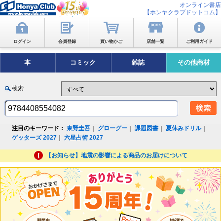
オンライン書店
【ホンヤクラブドットコム】
ログイン
会員登録
買い物かご
店舗一覧
ご利用ガイド
本
コミック
雑誌
その他商材
検索
注目のキーワード：
東野圭吾
｜
グローグー
｜
課題図書
｜
夏休みドリル
｜
ゲッターズ 2027
｜
六星占術 2027
【お知らせ】地震の影響による商品のお届けについて