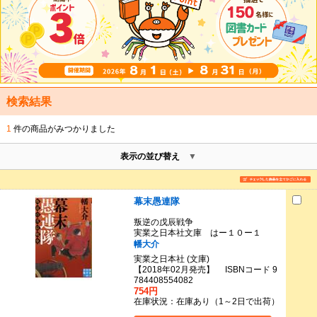
検索結果
1
件の商品がみつかりました
表示の並び替え
幕末愚連隊
叛逆の戊辰戦争
実業之日本社文庫 はー１０ー１
幡大介
実業之日本社 (文庫)
【2018年02月発売】 ISBNコード 9
784408554082
754円
在庫状況：在庫あり（1～2日で出荷）