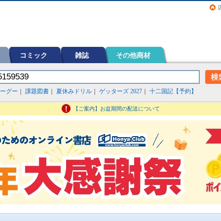
画（コミック）など在庫も充実
コミック
雑誌
その他商材
ーグー
｜
課題図書
｜
夏休みドリル
｜
ゲッターズ 2027
｜
十二国記【予約】
【ご案内】お盆期間の配送について