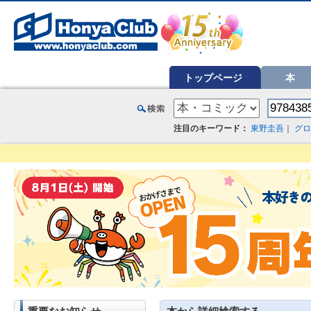
オンライン書店【ホンヤクラブ】はお好きな本屋での受け取りで送料無料！新刊予約・通販も。本（書籍）、雑誌、漫
トップページ
本
注目のキーワード：
東野圭吾
｜
グロ