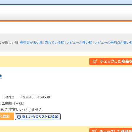
日が新しい順
発売日が古い順
売れている順
レビューが多い順
レビューの平均点が高い
法
SBNコード 9784385159539
：2,000円＋税）
ためご注文いただけません