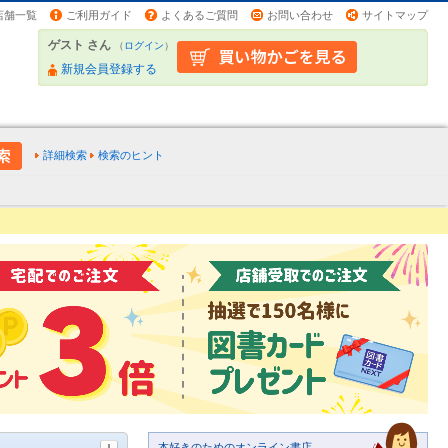
店舗一覧
ご利用ガイド
よくあるご質問
お問い合わせ
サイトマップ
ゲスト さん
（
ログイン
）
新規会員登録する
詳細検索
検索のヒント
本好きのためのオンライン書店