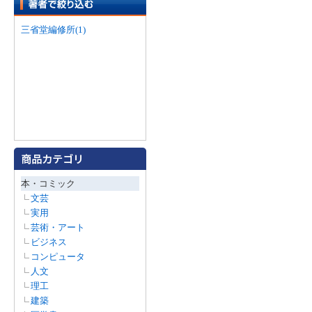
三省堂編修所(1)
本・コミック
文芸
実用
芸術・アート
ビジネス
コンピュータ
人文
理工
建築