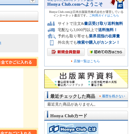
Honya Club.comへようこそ
Honya Club.comは日本出版販売株式会社が運営している
インターネット書店です。
ご利用ガイドはこちら
サイトで注文&
書店受け取り送料無料
宅配なら3,000円以上で
送料無料！
予約も取り寄せも
業界屈指の在庫量
外出先でも
検索や購入がカンタン！
順
店舗一覧はこちら
最近チェックした商品
履歴を残さない
最近見た商品がありません。
Honya Clubカード