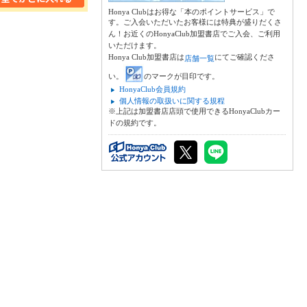
Honya Clubはお得な「本のポイントサービス」で
す。ご入会いただいたお客様には特典が盛りだくさ
ん！お近くのHonyaClub加盟書店でご入会、ご利用
いただけます。
Honya Club加盟書店は
にてご確認くださ
店舗一覧
い。
のマークが目印です。
HonyaClub会員規約
個人情報の取扱いに関する規程
※上記は加盟書店店頭で使用できるHonyaClubカー
ドの規約です。