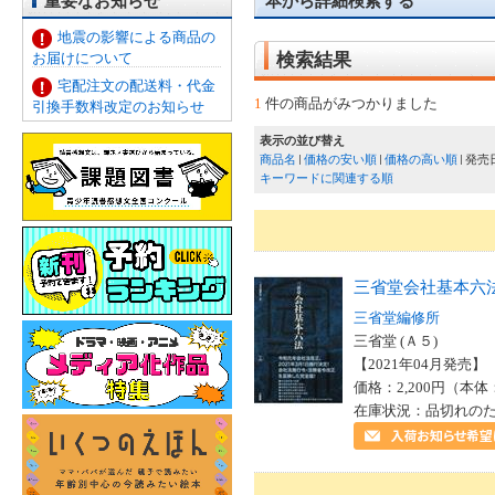
重要なお知らせ
本から詳細検索する
地震の影響による商品の
お届けについて
検索結果
宅配注文の配送料・代金
1
件の商品がみつかりました
引換手数料改定のお知らせ
表示の並び替え
商品名
価格の安い順
価格の高い順
発売
キーワードに関連する順
三省堂会社基本六
三省堂編修所
三省堂 (Ａ５)
【2021年04月発売】 I
価格：2,200円（本体
在庫状況：品切れの