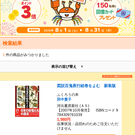
検索結果
1
件の商品がみつかりました
表示の並び替え
図説百鬼夜行絵巻をよむ 新装版
ふくろうの本
田中貴子
河出書房新社 (Ａ５)
【2007年10月発売】 ISBNコード 9
784309761039
1,980円
在庫状況：品切れのためご注文いただ
けません