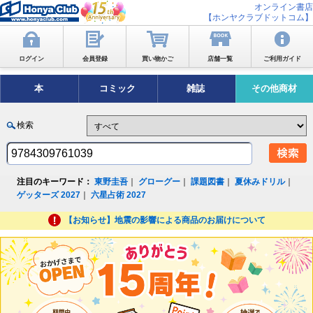
オンライン書店
【ホンヤクラブドットコム】
ログイン
会員登録
買い物かご
店舗一覧
ご利用ガイド
本
コミック
雑誌
その他商材
検索
注目のキーワード：
東野圭吾
｜
グローグー
｜
課題図書
｜
夏休みドリル
｜
ゲッターズ 2027
｜
六星占術 2027
【お知らせ】地震の影響による商品のお届けについて