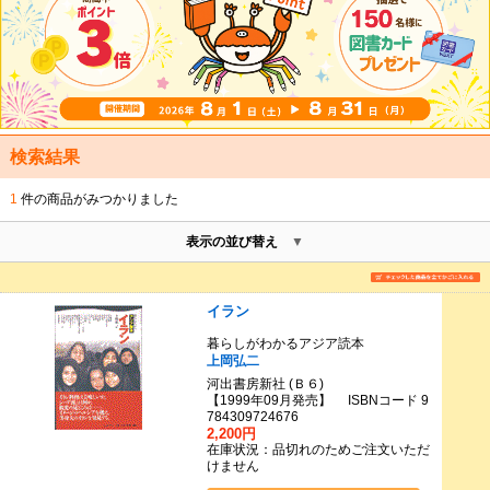
検索結果
1
件の商品がみつかりました
表示の並び替え
イラン
暮らしがわかるアジア読本
上岡弘二
河出書房新社 (Ｂ６)
【1999年09月発売】 ISBNコード 9
784309724676
2,200円
在庫状況：品切れのためご注文いただ
けません