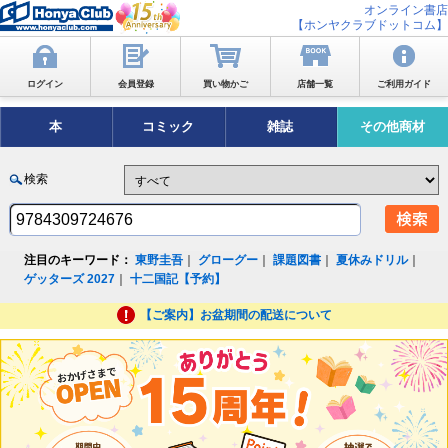
オンライン書店
【ホンヤクラブドットコム】
ログイン
会員登録
買い物かご
店舗一覧
ご利用ガイド
本
コミック
雑誌
その他商材
検索
注目のキーワード：
東野圭吾
｜
グローグー
｜
課題図書
｜
夏休みドリル
｜
ゲッターズ 2027
｜
十二国記【予約】
【ご案内】お盆期間の配送について